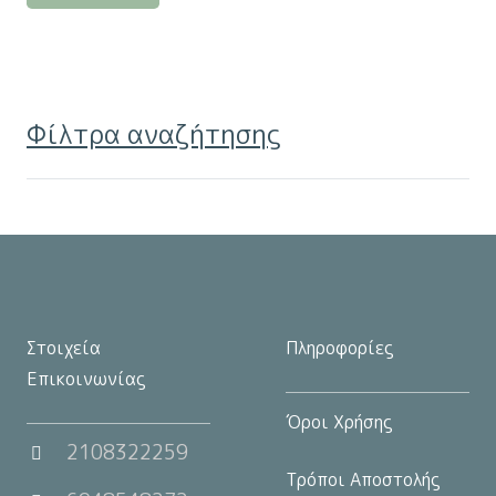
προϊόν
έχει
πολλαπλές
παραλλαγές.
Φίλτρα αναζήτησης
Οι
επιλογές
μπορούν
να
επιλεγούν
στη
σελίδα
Στοιχεία
Πληροφορίες
του
Επικοινωνίας
προϊόντος
Όροι Χρήσης
2108322259
Τρόποι Αποστολής