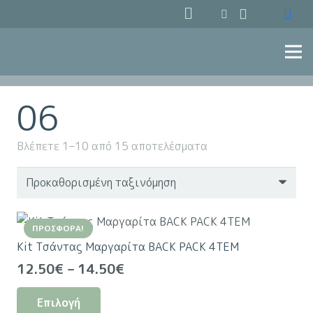
06
Βλέπετε 1–10 από 15 αποτελέσματα
ΠΡΟΣΦΟΡΆ!
Kit Τσάντας Μαργαρίτα BACK PACK 4TEM
Price
12.50
€
–
14.50
€
range:
Αυτό
Επιλογή
12.50€
το