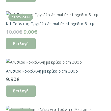
through
προϊόν
14.50€
έχει
ΠΡΟΣΦΟΡΆ!
πολλαπλές
Kit Τσάντας Ορχιδέα Animal Print σχέδια 5 τεμ.
παραλλαγές.
Original
Η
10.00
€
9.00
€
Οι
price
τρέχουσα
Αυτό
επιλογές
Επιλογή
was:
τιμή
το
μπορούν
10.00€.
είναι:
προϊόν
να
9.00€.
έχει
επιλεγούν
πολλαπλές
στη
Αλυσίδα κοκκάλινη με κρίκο 3 cm 3003
παραλλαγές.
σελίδα
9.90
€
Οι
του
Αυτό
επιλογές
προϊόντος
Επιλογή
το
μπορούν
προϊόν
να
έχει
επιλεγούν