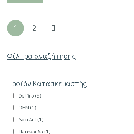
through
προϊόν
να
3.20€
έχει
επιλεγούν
Σελιδοποίηση
πολλαπλές
στη
1
2
παραλλαγές.
άρθρων
σελίδα
Οι
του
επιλογές
προϊόντος
Φίλτρα αναζήτησης
μπορούν
να
επιλεγούν
Προϊόν Κατασκευαστής
στη
σελίδα
Delfino
(5)
του
προϊόντος
OEM
(1)
Yarn Art
(1)
Πεταλούδα
(1)