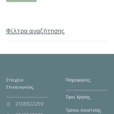
προϊόν
έχει
πολλαπλές
παραλλαγές.
Φίλτρα αναζήτησης
Οι
επιλογές
μπορούν
να
επιλεγούν
στη
σελίδα
Στοιχεία
Πληροφορίες
του
Επικοινωνίας
προϊόντος
Όροι Χρήσης
2108322259
Τρόποι Αποστολής