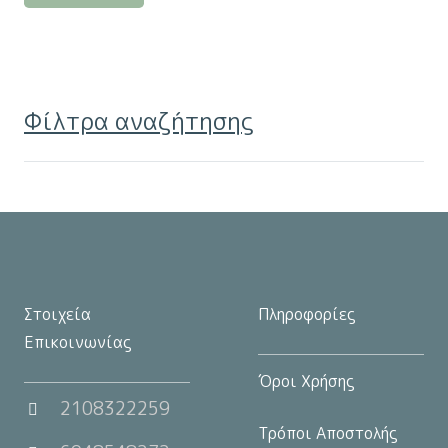
προϊόν
έχει
πολλαπλές
παραλλαγές.
Φίλτρα αναζήτησης
Οι
επιλογές
μπορούν
να
επιλεγούν
στη
σελίδα
Στοιχεία
Πληροφορίες
του
Επικοινωνίας
προϊόντος
Όροι Χρήσης
2108322259
Τρόποι Αποστολής