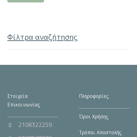
προϊόν
έχει
πολλαπλές
παραλλαγές.
Φίλτρα αναζήτησης
Οι
επιλογές
μπορούν
να
επιλεγούν
στη
σελίδα
Στοιχεία
Πληροφορίες
του
Επικοινωνίας
προϊόντος
Όροι Χρήσης
2108322259
Τρόποι Αποστολής