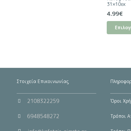
31×10εκ
4.99
€
Επιλογ
Στοιχεία Επικοινωνίας
Πληροφορ
2108322259
Όροι Χρή
6948548272
Τρόποι Α