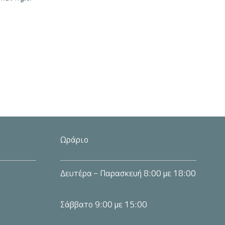
μπορούν
να
επιλεγούν
στη
σελίδα
του
προϊόντος
ς.
Ωράριο
Δευτέρα – Παρασκευή 8:00 με 18:00
Σάββατο 9:00 με 15:00