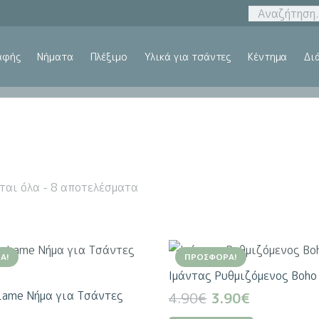
αφής
Νήματα
Πλέξιμο
Υλικά για τσάντες
Κέντημα
Δι
ται όλα - 8 αποτελέσματα
Ά!
ΠΡΟΣΦΟΡΆ!
Ιμάντας Ρυθμιζόμενος Boho
Lame Νήμα για Τσάντες
Original
Η
4.90
€
3.90
€
price
τρέχουσα
Αυτό