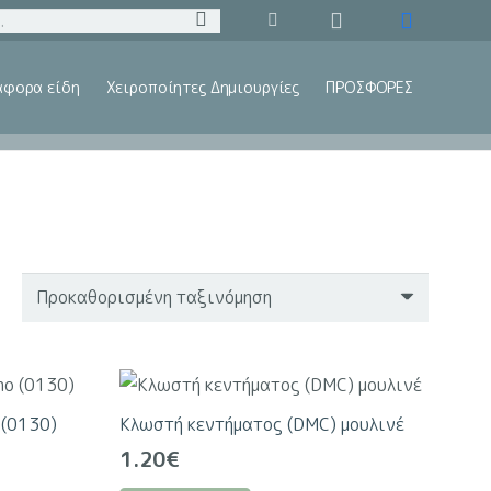
άφορα είδη
Χειροποίητες Δημιουργίες
ΠΡΟΣΦΟΡΕΣ
 (0130)
Κλωστή κεντήματος (DMC) μουλινέ
1.20
€
Αυτό