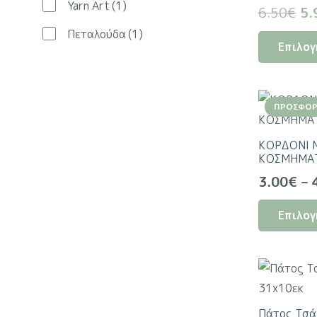
Yarn Art
(1)
Or
6.50
€
5.
pr
Πεταλούδα
(1)
Επιλογ
wa
6.
ΠΡΟΣΦΟΡ
ΚΟΡΔΟΝΙ 
ΚΟΣΜΗΜΑ
3.00
€
–
Επιλογ
Πάτος Τσάν