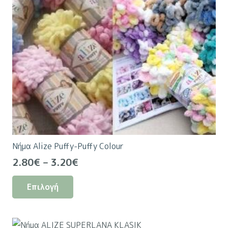
παραλλαγές.
Οι
επιλογές
μπορούν
να
επιλεγούν
στη
σελίδα
του
προϊόντος
Νήμα Alize Puffy-Puffy Colour
Price
2.80
€
–
3.20
€
range:
Αυτό
Επιλογή
2.80€
το
through
προϊόν
3.20€
έχει