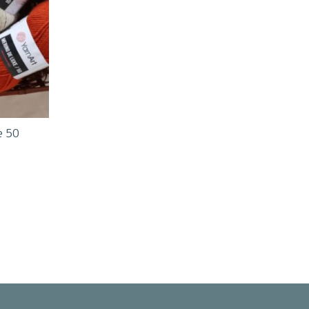
e 50
ς.