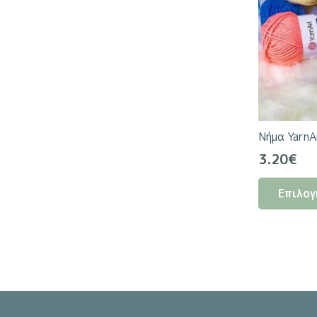
Νήμα YarnA
3.20
€
Επιλογ