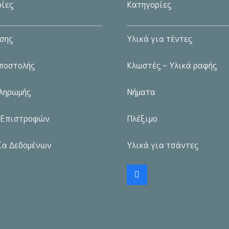
ίες
Κατηγορίες
μπορούν
μπορούν
να
να
σης
Υλικά για τέντες
επιλεγούν
επιλεγούν
στη
στη
ποστολής
Κλωστές – Υλικά ραφής
σελίδα
σελίδα
του
του
ληρωμής
Νήματα
προϊόντος
προϊόντος
 Επιστροφών
Πλέξιμο
ία Δεδομένων
Υλικά για τσάντες