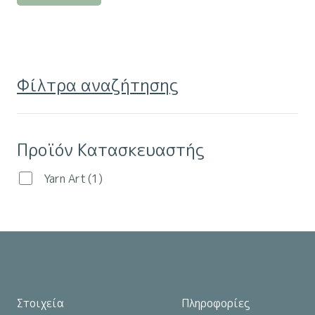
προϊόν
έχει
πολλαπλές
παραλλαγές.
Φίλτρα αναζήτησης
Οι
επιλογές
μπορούν
Προϊόν Κατασκευαστής
να
επιλεγούν
Yarn Art
(1)
στη
σελίδα
του
προϊόντος
Στοιχεία
Πληροφορίες