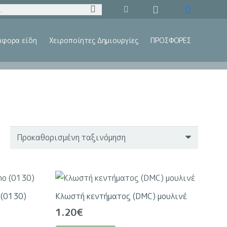
άφορα είδη
Χειροποίητες Δημιουργίες
ΠΡΟΣΦΟΡΕΣ
 (0130)
Κλωστή κεντήματος (DMC) μουλινέ
1.20
€
Αυτό