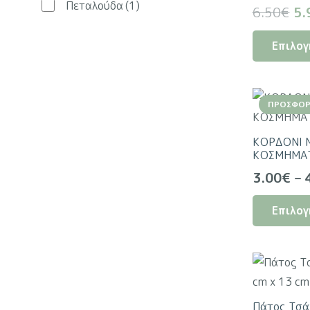
Πεταλούδα
(1)
Or
6.50
€
5.
pr
Επιλογ
wa
6.
ΠΡΟΣΦΟΡ
ΚΟΡΔΟΝΙ 
ΚΟΣΜΗΜΑ
3.00
€
–
Επιλογ
Πάτος Τσά