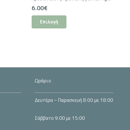
μπορούν
σα
6.00
€
να
Αυτό
επιλεγούν
Επιλογή
το
στη
.
προϊόν
σελίδα
έχει
του
ς.
πολλαπλές
προϊόντος
παραλλαγές.
Οι
επιλογές
μπορούν
Ωράριο
να
επιλεγούν
Δευτέρα – Παρασκευή 8:00 με 18:00
στη
σελίδα
Σάββατο 9:00 με 15:00
του
προϊόντος