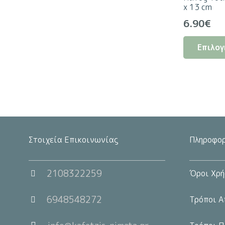
x 13 cm
6.90
€
Επιλογ
Στοιχεία Επικοινωνίας
Πληροφορ
2108322259
Όροι Χρή
6948548272
Τρόποι Α