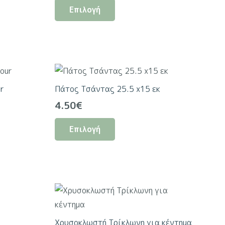
Επιλογή
το
προϊόν
έχει
πολλαπλές
ς.
παραλλαγές.
Οι
ur
Πάτος Τσάντας 25.5 x15 εκ
επιλογές
4.50
€
μπορούν
Αυτό
να
Επιλογή
το
επιλεγούν
προϊόν
στη
έχει
σελίδα
πολλαπλές
του
ς.
παραλλαγές.
προϊόντος
Οι
επιλογές
Χρυσοκλωστή Τρίκλωνη για κέντημα