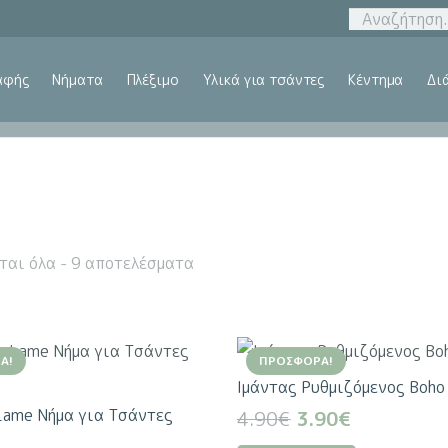
αφής
Νήματα
Πλέξιμο
Υλικά για τσάντες
Κέντημα
Δι
ται όλα - 9 αποτελέσματα
Ά!
ΠΡΟΣΦΟΡΆ!
Ιμάντας Ρυθμιζόμενος Boho
Lame Νήμα για Τσάντες
Original
Η
4.90
€
3.90
€
price
τρέχουσα
Αυτό