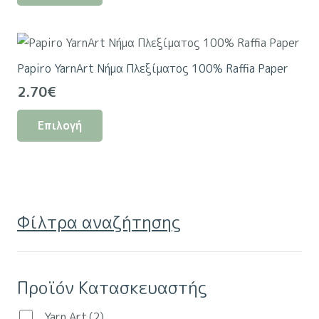
7.50€.
είναι:
προϊόν
6.50€.
έχει
πολλαπλές
Papiro YarnArt Νήμα Πλεξίματος 100% Raffia Paper
παραλλαγές.
2.70
€
Οι
Αυτό
επιλογές
Επιλογή
το
μπορούν
προϊόν
να
έχει
επιλεγούν
πολλαπλές
στη
παραλλαγές.
σελίδα
Φίλτρα αναζήτησης
Οι
του
επιλογές
προϊόντος
μπορούν
Προϊόν Κατασκευαστής
να
επιλεγούν
Yarn Art
(2)