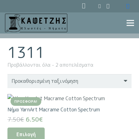
1311
Προβάλλονται όλα - 2 αποτελέσματα
ΠΡΟΣΦΟΡΆ!
Nήμα YarnArt Macrame Cotton Spectrum
Original
Η
7.50
€
6.50
€
price
τρέχουσα
Αυτό
Επιλογή
was:
τιμή
το