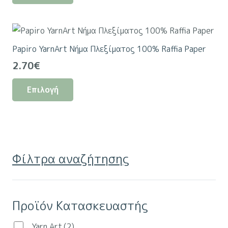
7.50€.
είναι:
προϊόν
6.50€.
έχει
πολλαπλές
Papiro YarnArt Νήμα Πλεξίματος 100% Raffia Paper
παραλλαγές.
2.70
€
Οι
Αυτό
επιλογές
Επιλογή
το
μπορούν
προϊόν
να
έχει
επιλεγούν
πολλαπλές
στη
παραλλαγές.
σελίδα
Φίλτρα αναζήτησης
Οι
του
επιλογές
προϊόντος
μπορούν
Προϊόν Κατασκευαστής
να
επιλεγούν
Yarn Art
(2)