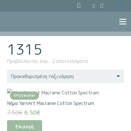
1315
Προβάλλονται όλα - 2 αποτελέσματα
ΠΡΟΣΦΟΡΆ!
Nήμα YarnArt Macrame Cotton Spectrum
Original
Η
7.50
€
6.50
€
price
τρέχουσα
Αυτό
Επιλογή
was:
τιμή
το