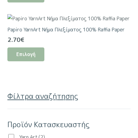
7.50€.
είναι:
προϊόν
6.50€.
έχει
πολλαπλές
Papiro YarnArt Νήμα Πλεξίματος 100% Raffia Paper
παραλλαγές.
2.70
€
Οι
Αυτό
επιλογές
Επιλογή
το
μπορούν
προϊόν
να
έχει
επιλεγούν
πολλαπλές
στη
παραλλαγές.
σελίδα
Φίλτρα αναζήτησης
Οι
του
επιλογές
προϊόντος
μπορούν
Προϊόν Κατασκευαστής
να
επιλεγούν
Yarn Art
(2)