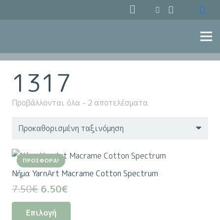
1317
Προβάλλονται όλα - 2 αποτελέσματα
ΠΡΟΣΦΟΡΆ!
Nήμα YarnArt Macrame Cotton Spectrum
Original
Η
7.50
€
6.50
€
price
τρέχουσα
Αυτό
Επιλογή
was:
τιμή
το