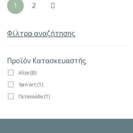
Σελιδοποίηση
πολλαπλές
στη
1
2
παραλλαγές.
άρθρων
σελίδα
Οι
του
επιλογές
προϊόντος
Φίλτρα αναζήτησης
μπορούν
να
επιλεγούν
Προϊόν Κατασκευαστής
στη
σελίδα
Alize
(8)
του
προϊόντος
Yarn Art
(1)
Πεταλούδα
(1)