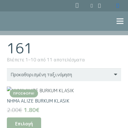
161
Βλέπετε 1–10 από 11 αποτελέσματα
ΠΡΟΣΦΟΡΆ!
NHMA ALIZE BURKUM KLASIK
Original
Η
2.00
€
1.80
€
price
τρέχουσα
Αυτό
Επιλογή
was:
τιμή
το