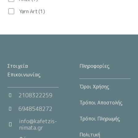
στη
Yarn Art
(1)
σελίδα
του
προϊόντος
Στοιχεία
Πληροφορίες
Επικοινωνίας
Όροι Χρήσης
2108322259
Τρόποι Αποστολής
6948548272
Τρόποι Πληρωμής
info@kafetzis-
nimata.gr
Πολιτική