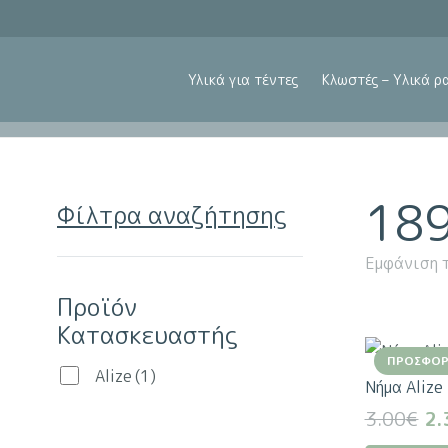
Υλικά για τέντες
Κλωστές – Υλικά ρ
18
Φίλτρα αναζήτησης
Εμφάνιση 
Προϊόν
Κατασκευαστής
ΠΡΟΣΦΟΡ
Alize
(1)
Νήμα Alize
Or
3.00
€
2.
pr