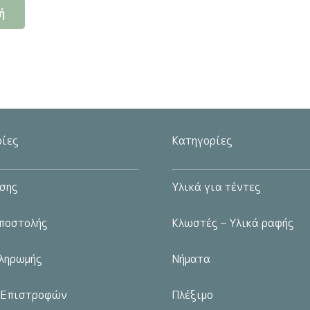
ή
s:
τιμή
το
00€.
είναι:
προϊόν
2.39€.
έχει
πολλαπλές
παραλλαγές.
Οι
επιλογές
ίες
Κατηγορίες
μπορούν
να
σης
Υλικά για τέντες
επιλεγούν
στη
ποστολής
Κλωστές – Υλικά ραφής
σελίδα
του
ληρωμής
Νήματα
προϊόντος
 Επιστροφών
Πλέξιμο