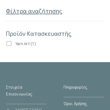
παραλλαγές.
Φίλτρα αναζήτησης
Οι
επιλογές
μπορούν
Προϊόν Κατασκευαστής
να
επιλεγούν
Yarn Art
(1)
στη
σελίδα
του
προϊόντος
Στοιχεία
Πληροφορίες
Επικοινωνίας
Όροι Χρήσης