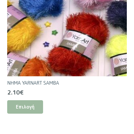
ΝΗΜΑ YARNART SAMBA
2.10
€
Αυτό
Επιλογή
το
προϊόν
έχει
πολλαπλές