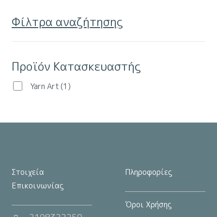
παραλλαγές.
Φίλτρα αναζήτησης
Οι
επιλογές
μπορούν
Προϊόν Κατασκευαστής
να
επιλεγούν
Yarn Art
(1)
στη
σελίδα
του
προϊόντος
Στοιχεία
Πληροφορίες
Επικοινωνίας
Όροι Χρήσης