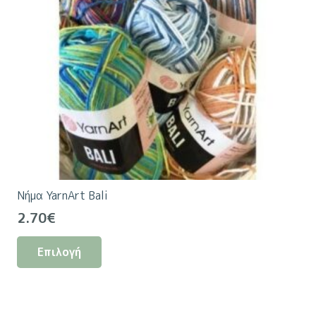
Νήμα YarnArt Bali
2.70
€
Αυτό
Επιλογή
το
προϊόν
έχει
πολλαπλές