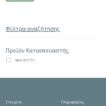
προϊόν
έχει
πολλαπλές
παραλλαγές.
Φίλτρα αναζήτησης
Οι
επιλογές
μπορούν
Προϊόν Κατασκευαστής
να
επιλεγούν
Yarn Art
(1)
στη
σελίδα
του
προϊόντος
Στοιχεία
Πληροφορίες