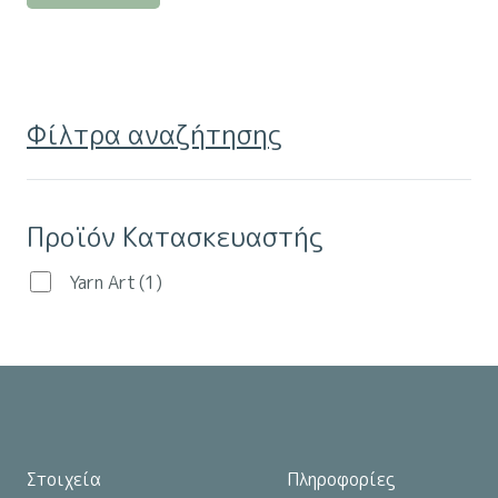
προϊόν
έχει
πολλαπλές
παραλλαγές.
Φίλτρα αναζήτησης
Οι
επιλογές
μπορούν
Προϊόν Κατασκευαστής
να
επιλεγούν
Yarn Art
(1)
στη
σελίδα
του
προϊόντος
Στοιχεία
Πληροφορίες