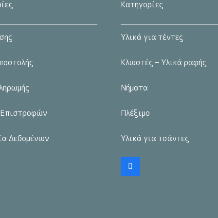
ίες
Κατηγορίες
μπορούν
μπορούν
να
να
σης
Υλικά για τέντες
επιλεγούν
επιλεγούν
στη
στη
ποστολής
Κλωστές – Υλικά ραφής
σελίδα
σελίδα
του
του
ληρωμής
Νήματα
προϊόντος
προϊόντος
 Επιστροφών
Πλέξιμο
ία Δεδομένων
Υλικά για τσάντες