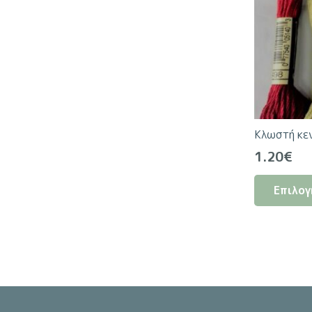
Κλωστή κε
1.20
€
Επιλογ