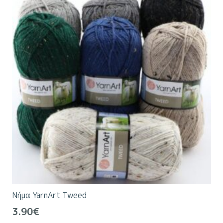
παραλλαγές.
Οι
επιλογές
μπορούν
να
επιλεγούν
στη
σελίδα
του
προϊόντος
Νήμα YarnArt Tweed
3.90
€