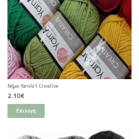
Νήμα YarnArt Creative
2.10
€
Αυτό
Επιλογή
το
προϊόν
έχει
πολλαπλές