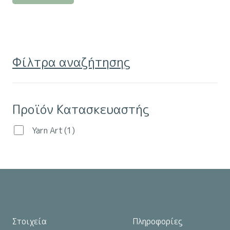
προϊόν
έχει
πολλαπλές
παραλλαγές.
Φίλτρα αναζήτησης
Οι
επιλογές
μπορούν
Προϊόν Κατασκευαστής
να
επιλεγούν
Yarn Art
(1)
στη
σελίδα
του
προϊόντος
Στοιχεία
Πληροφορίες