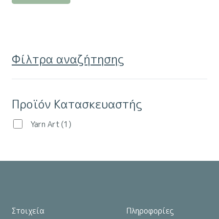
προϊόν
έχει
πολλαπλές
παραλλαγές.
Φίλτρα αναζήτησης
Οι
επιλογές
μπορούν
Προϊόν Κατασκευαστής
να
επιλεγούν
Yarn Art
(1)
στη
σελίδα
του
προϊόντος
Στοιχεία
Πληροφορίες