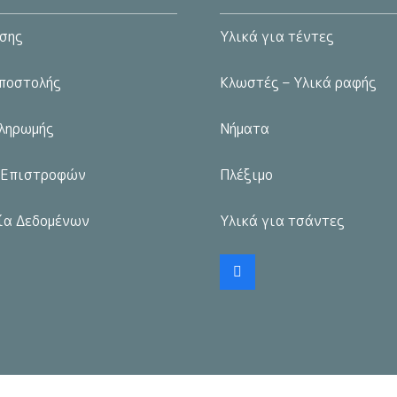
να
σης
Υλικά για τέντες
επιλεγούν
στη
ποστολής
Κλωστές – Υλικά ραφής
σελίδα
του
ληρωμής
Νήματα
προϊόντος
 Επιστροφών
Πλέξιμο
ία Δεδομένων
Υλικά για τσάντες