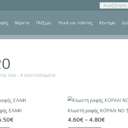
αφής
Νήματα
Πλέξιμο
Υλικά για τσάντες
Κέντημα
Δι
20
ται όλα - 4 αποτελέσματα
φής ΕΛΑΦΙ
Κλωστή ραφής ΚΟΡΑΛΙ ΝΟ 
Price
Price
6.50
€
4.60
€
–
4.80
€
range:
range:
Αυτό
Αυτό