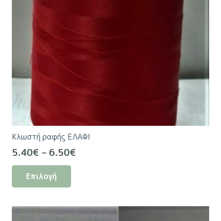
Κλωστή ραφής ΕΛΑΦΙ
Price
5.40
€
–
6.50
€
range:
Αυτό
Επιλογή
5.40€
το
through
προϊόν
6.50€
έχει
πολλαπλές