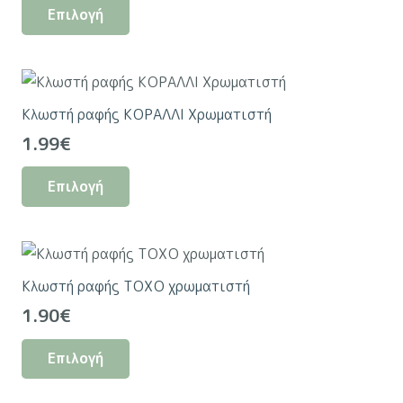
Επιλογή
4.60€
το
through
προϊόν
4.80€
έχει
πολλαπλές
Κλωστή ραφής ΚΟΡΑΛΛΙ Χρωματιστή
παραλλαγές.
1.99
€
Οι
Αυτό
επιλογές
Επιλογή
το
μπορούν
προϊόν
να
έχει
επιλεγούν
πολλαπλές
στη
Κλωστή ραφής ΤΟΧΟ χρωματιστή
παραλλαγές.
σελίδα
1.90
€
Οι
του
Αυτό
επιλογές
προϊόντος
Επιλογή
το
μπορούν
προϊόν
να