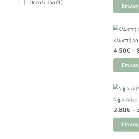
Πεταλούδα
(1)
Επιλογ
wa
2.
Κλωστή ρ
4.50
€
–
Επιλογ
Νήμα Alize 
2.80
€
–
Επιλογ