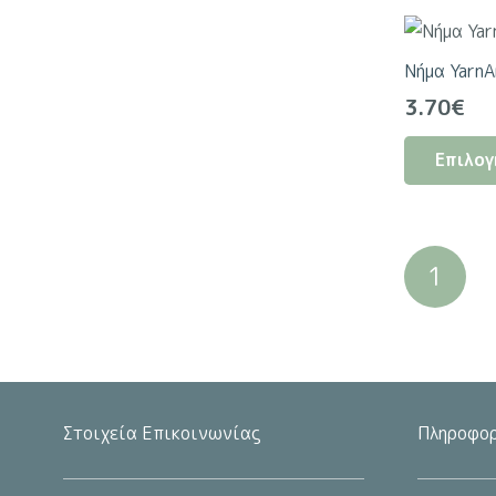
Νήμα YarnA
3.70
€
Επιλογ
Σελι
1
άρθρ
Στοιχεία Επικοινωνίας
Πληροφορ