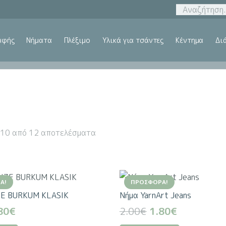
αφής
Νήματα
Πλέξιμο
Υλικά για τσάντες
Κέντημα
Δι
–10 από 12 αποτελέσματα
Ά!
ΠΡΟΣΦΟΡΆ!
E BURKUM KLASIK
Nήμα YarnArt Jeans
iginal
Η
Original
Η
80
€
2.00
€
1.80
€
ice
τρέχουσα
price
τρέχουσα
Αυτό
Αυτό