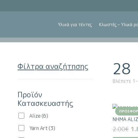
Υλικά για τέντες
Κλωστές – Υλικά ρ
28
Φίλτρα αναζήτησης
Βλέπετε 1
Προϊόν
Κατασκευαστής
ΠΡΟΣΦΟΡ
Alize
(6)
NHMA ALIZ
Or
Yarn Art
(3)
2.00
€
1.
pr