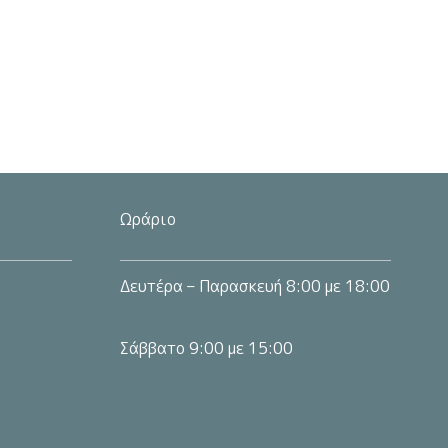
επιλογές
μπορούν
να
επιλεγούν
στη
ς.
σελίδα
του
προϊόντος
Ωράριο
Δευτέρα – Παρασκευή 8:00 με 18:00
Σάββατο 9:00 με 15:00