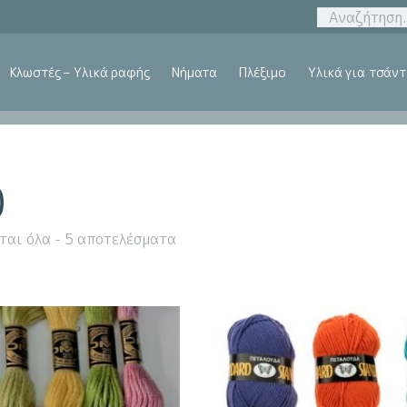
Κλωστές – Υλικά ραφής
Νήματα
Πλέξιμο
Υλικά για τσάντ
0
ται όλα - 5 αποτελέσματα