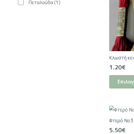
Πεταλούδα
(1)
Κλωστή κε
1.20
€
Επιλογ
Φτερό Νο3
5.50
€