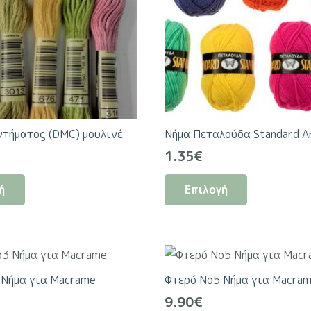
ντήματος (DMC) μουλινέ
Νήμα Πεταλούδα Standard A
1.35
€
Αυτό
Αυτό
ή
Επιλογή
το
το
προϊόν
προϊόν
έχει
έχει
πολλαπλές
πολλαπλές
παραλλαγές.
παραλλαγέ
 Νήμα για Macrame
Φτερό Νο5 Νήμα για Macra
Οι
Οι
9.90
€
επιλογές
επιλογές