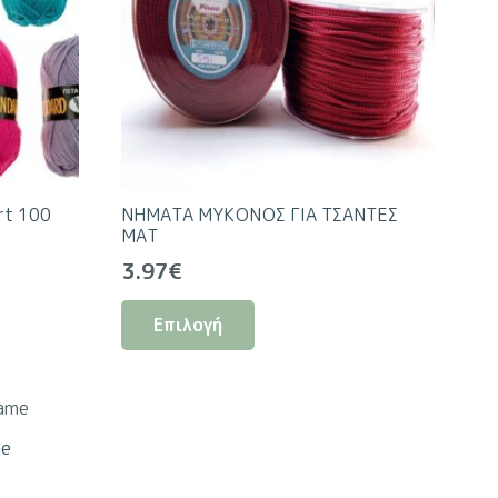
rt 100
ΝΗΜΑΤΑ ΜΥΚΟΝΟΣ ΓΙΑ ΤΣΑΝΤΕΣ
ΜΑΤ
3.97
€
Αυτό
Επιλογή
το
προϊόν
έχει
πολλαπλές
ς.
me
παραλλαγές.
Οι