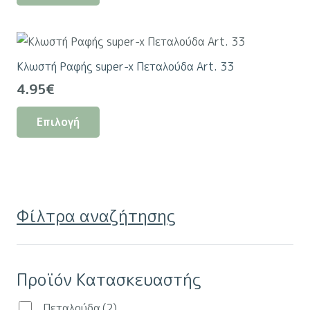
προϊόν
έχει
πολλαπλές
Κλωστή Ραφής super-x Πεταλούδα Art. 33
παραλλαγές.
4.95
€
Οι
Αυτό
επιλογές
Επιλογή
το
μπορούν
προϊόν
να
έχει
επιλεγούν
πολλαπλές
στη
παραλλαγές.
σελίδα
Φίλτρα αναζήτησης
Οι
του
επιλογές
προϊόντος
μπορούν
Προϊόν Κατασκευαστής
να
επιλεγούν
Πεταλούδα
(2)