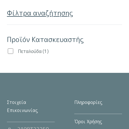
παραλλαγές.
Φίλτρα αναζήτησης
Οι
επιλογές
μπορούν
Προϊόν Κατασκευαστής
να
επιλεγούν
Πεταλούδα
(1)
στη
σελίδα
του
προϊόντος
Στοιχεία
Πληροφορίες
Επικοινωνίας
Όροι Χρήσης