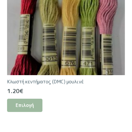
Κλωστή κεντήματος (DMC) μουλινέ
1.20
€
Αυτό
Επιλογή
το
προϊόν
έχει
πολλαπλές