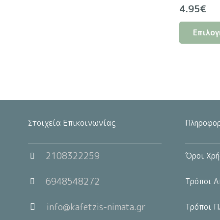
4.95
€
Επιλογ
Στοιχεία Επικοινωνίας
Πληροφορ
2108322259
Όροι Χρή
6948548272
Τρόποι Α
info@kafetzis-nimata.gr
Τρόποι Π