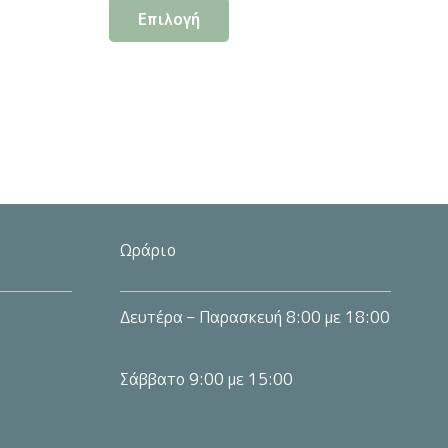
Επιλογή
το
προϊόν
έχει
πολλαπλές
ς.
παραλλαγές.
Οι
επιλογές
μπορούν
να
Ωράριο
επιλεγούν
στη
Δευτέρα – Παρασκευή 8:00 με 18:00
σελίδα
του
Σάββατο 9:00 με 15:00
προϊόντος