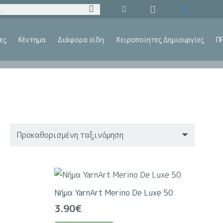
ες
Κέντημα
Διάφορα είδη
Χειροποίητες Δημιουργίες
Π
Νήμα YarnArt Merino De Luxe 50
3.90
€
Αυτό