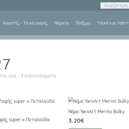
Κλωστές – Υλικά ραφής
Νήματα
Πλέξιμο
Υλικά για τσάντ
27
ται όλα - 3 αποτελέσματα
Νήμα YarnArt Merino Bulky
φής super-x Πεταλούδα
3.20
€
Αυτό