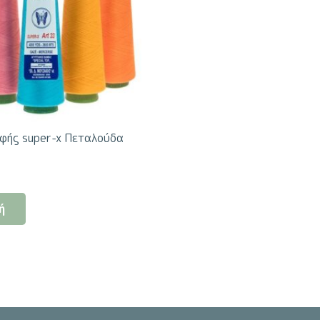
φής super-x Πεταλούδα
Αυτό
ή
το
προϊόν
έχει
πολλαπλές
παραλλαγές.
Οι