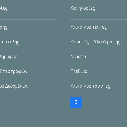
επιλογές
ίες
Κατηγορίες
μπορούν
να
σης
Υλικά για τέντες
επιλεγούν
στη
ποστολής
Κλωστές – Υλικά ραφής
σελίδα
του
ληρωμής
Νήματα
προϊόντος
 Επιστροφών
Πλέξιμο
ία Δεδομένων
Υλικά για τσάντες