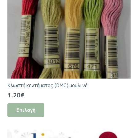
Κλωστή κεντήματος (DMC) μουλινέ
1.20
€
Αυτό
Επιλογή
το
προϊόν
έχει
πολλαπλές