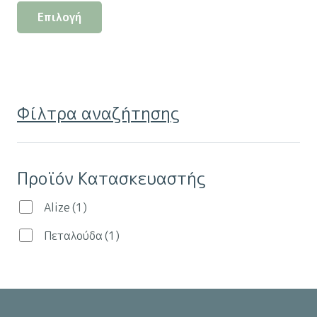
Αυτό
Επιλογή
το
προϊόν
έχει
πολλαπλές
παραλλαγές.
Φίλτρα αναζήτησης
Οι
επιλογές
μπορούν
Προϊόν Κατασκευαστής
να
επιλεγούν
Alize
(1)
στη
Πεταλούδα
(1)
σελίδα
του
προϊόντος