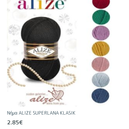
παραλλαγές.
Οι
επιλογές
μπορούν
να
επιλεγούν
στη
σελίδα
του
προϊόντος
Νήμα ALIZE SUPERLANA KLASIK
2.85
€