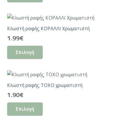
through
προϊόν
6.50€
έχει
πολλαπλές
Κλωστή ραφής ΚΟΡΑΛΛΙ Χρωματιστή
παραλλαγές.
1.99
€
Οι
Αυτό
επιλογές
Επιλογή
το
μπορούν
προϊόν
να
έχει
επιλεγούν
πολλαπλές
στη
Κλωστή ραφής ΤΟΧΟ χρωματιστή
παραλλαγές.
σελίδα
1.90
€
Οι
του
Αυτό
επιλογές
προϊόντος
Επιλογή
το
μπορούν
προϊόν
να
έχει
επιλεγούν