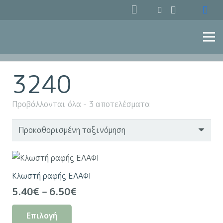
3240
Προβάλλονται όλα - 3 αποτελέσματα
Κλωστή ραφής ΕΛΑΦΙ
Price
5.40
€
–
6.50
€
range:
Αυτό
Επιλογή
5.40€
το