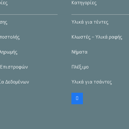
προϊόντος
ίες
Κατηγορίες
μπορούν
μπορούν
να
να
σης
Υλικά για τέντες
επιλεγούν
επιλεγούν
στη
στη
ποστολής
Κλωστές – Υλικά ραφής
σελίδα
σελίδα
του
του
ληρωμής
Νήματα
προϊόντος
προϊόντος
 Επιστροφών
Πλέξιμο
ία Δεδομένων
Υλικά για τσάντες