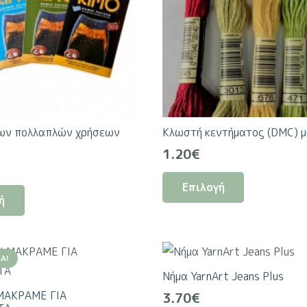
ων πολλαπλών χρήσεων
Κλωστή κεντήματος (DMC) μ
1.20
€
Αυτό
Αυτό
Επιλογή
το
ή
το
προϊόν
προϊόν
έχει
έχει
πολλαπλές
Ά!
πολλαπλές
παραλλαγέ
Νήμα YarnArt Jeans Plus
παραλλαγές.
Οι
ΜΑΚΡΑΜΕ ΓΙΑ
3.70
€
Οι
επιλογές