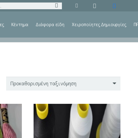
ες
Κέντημα
Διάφορα είδη
Χειροποίητες Δημιουργίες
Π