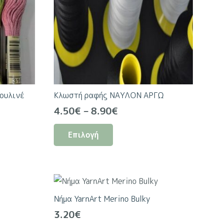
ουλινέ
Κλωστή ραφής ΝΑΥΛΟΝ ΑΡΓΩ
Price
4.50
€
–
8.90
€
range:
Αυτό
Επιλογή
4.50€
το
through
προϊόν
8.90€
έχει
πολλαπλές
ς.
παραλλαγές.
Νήμα YarnArt Merino Bulky
Οι
3.20
€
επιλογές