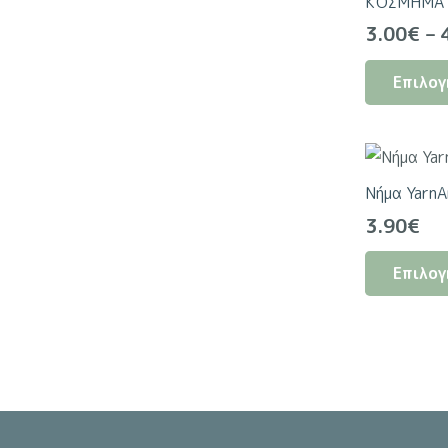
ΚΟΣΜΗΜΑ
3.00
€
–
Επιλογ
Νήμα YarnA
3.90
€
Επιλογ