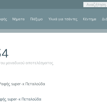
αφής
Νήματα
Πλέξιμο
Υλικά για τσάντες
Κέντημα
Δι
34
του μοναδικού αποτελέσματος
φής super-x Πεταλούδα