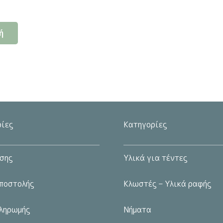
Αυτό
ή
το
προϊόν
έχει
πολλαπλές
παραλλαγές.
Οι
επιλογές
ίες
Κατηγορίες
μπορούν
να
σης
Υλικά για τέντες
επιλεγούν
στη
ποστολής
Κλωστές – Υλικά ραφής
σελίδα
του
ληρωμής
Νήματα
προϊόντος