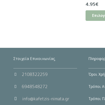
4.95
€
Επιλογ
Στοιχεία Επικοινωνίας
Πληροφορ
2108322259
Όροι Χρή
6948548272
Τρόποι Α
info@kafetzis-nimata.gr
Τρόποι Π