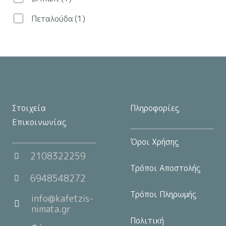
στη
Πεταλούδα
(1)
σελίδα
του
προϊόντος
Στοιχεία
Πληροφορίες
Επικοινωνίας
Όροι Χρήσης
2108322259
Τρόποι Αποστολής
6948548272
Τρόποι Πληρωμής
info@kafetzis-
nimata.gr
Πολιτική