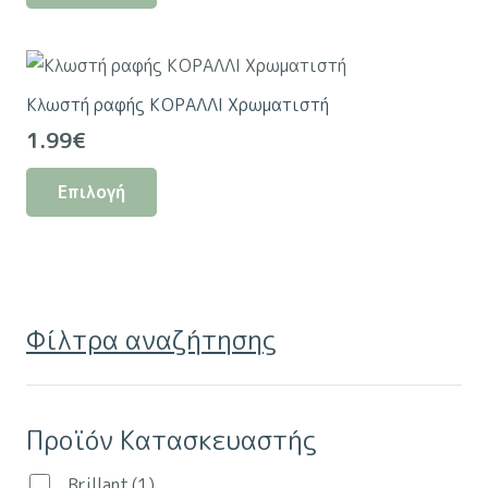
προϊόν
έχει
πολλαπλές
Κλωστή ραφής ΚΟΡΑΛΛΙ Χρωματιστή
παραλλαγές.
1.99
€
Οι
Αυτό
επιλογές
Επιλογή
το
μπορούν
προϊόν
να
έχει
επιλεγούν
πολλαπλές
στη
παραλλαγές.
σελίδα
Φίλτρα αναζήτησης
Οι
του
επιλογές
προϊόντος
μπορούν
Προϊόν Κατασκευαστής
να
επιλεγούν
Brillant
(1)