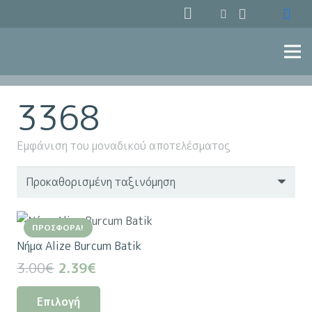
3368
Εμφάνιση του μοναδικού αποτελέσματος
ΠΡΟΣΦΟΡΆ!
Νήμα Alize Burcum Batik
Original
Η
3.00
€
2.39
€
price
τρέχουσα
Αυτό
Επιλογή
was:
τιμή
το