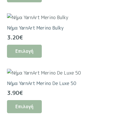
προϊόν
έχει
πολλαπλές
Νήμα YarnArt Merino Bulky
παραλλαγές.
3.20
€
Οι
Αυτό
επιλογές
Επιλογή
το
μπορούν
προϊόν
να
έχει
επιλεγούν
πολλαπλές
στη
Νήμα YarnArt Merino De Luxe 50
παραλλαγές.
σελίδα
3.90
€
Οι
του
Αυτό
επιλογές
προϊόντος
Επιλογή
το
μπορούν
προϊόν
να
έχει
επιλεγούν