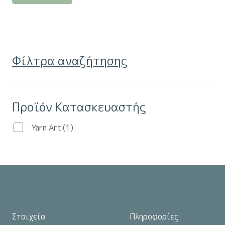
προϊόν
έχει
πολλαπλές
παραλλαγές.
Φίλτρα αναζήτησης
Οι
επιλογές
μπορούν
Προϊόν Κατασκευαστής
να
επιλεγούν
Yarn Art
(1)
στη
σελίδα
του
προϊόντος
Στοιχεία
Πληροφορίες