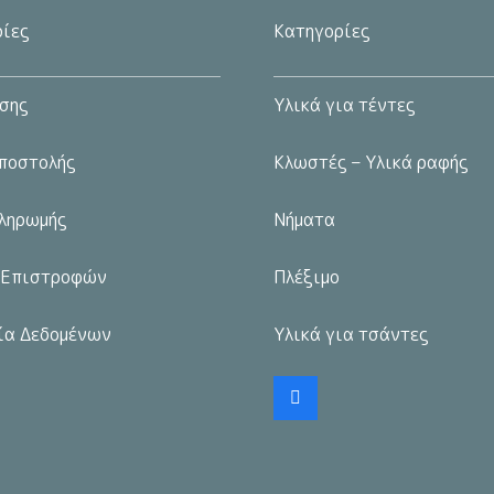
επιλογές
ίες
Κατηγορίες
μπορούν
να
σης
Υλικά για τέντες
επιλεγούν
στη
ποστολής
Κλωστές – Υλικά ραφής
σελίδα
του
ληρωμής
Νήματα
προϊόντος
 Επιστροφών
Πλέξιμο
ία Δεδομένων
Υλικά για τσάντες