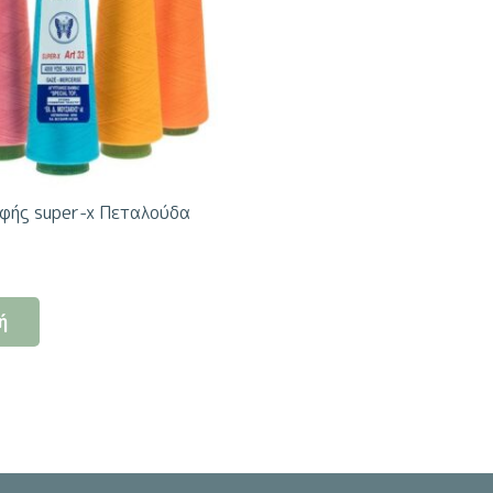
φής super-x Πεταλούδα
Αυτό
ή
το
προϊόν
έχει
πολλαπλές
παραλλαγές.
Οι