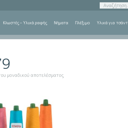
Κλωστές – Υλικά ραφής
Νήματα
Πλέξιμο
Υλικά για τσάντ
79
του μοναδικού αποτελέσματος