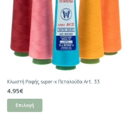
Κλωστή Ραφής super-x Πεταλούδα Art. 33
4.95
€
Αυτό
Επιλογή
το
προϊόν
έχει
πολλαπλές