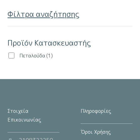
παραλλαγές.
Φίλτρα αναζήτησης
Οι
επιλογές
μπορούν
Προϊόν Κατασκευαστής
να
επιλεγούν
Πεταλούδα
(1)
στη
σελίδα
του
προϊόντος
Στοιχεία
Πληροφορίες
Επικοινωνίας
Όροι Χρήσης