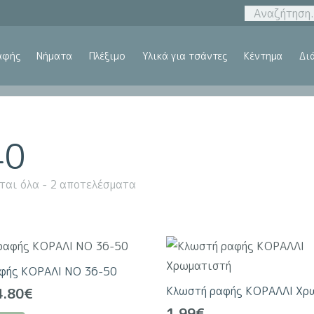
αφής
Νήματα
Πλέξιμο
Υλικά για τσάντες
Κέντημα
Δι
40
ται όλα - 2 αποτελέσματα
φής ΚΟΡΑΛΙ ΝΟ 36-50
Κλωστή ραφής ΚΟΡΑΛΛΙ Χρ
Price
4.80
€
range:
1.99
€
Αυτό