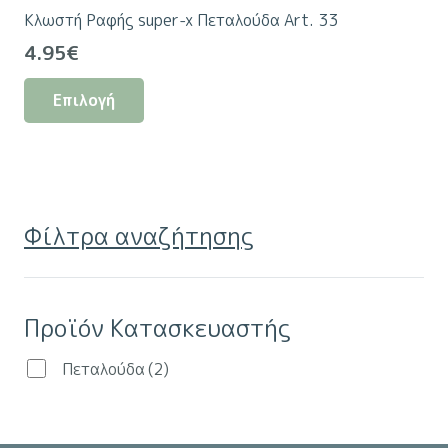
Κλωστή Ραφής super-x Πεταλούδα Art. 33
παραλλαγές.
4.95
€
Οι
Αυτό
επιλογές
Επιλογή
το
μπορούν
προϊόν
να
έχει
επιλεγούν
πολλαπλές
στη
παραλλαγές.
σελίδα
Φίλτρα αναζήτησης
Οι
του
επιλογές
προϊόντος
μπορούν
Προϊόν Κατασκευαστής
να
επιλεγούν
Πεταλούδα
(2)
στη
σελίδα
του