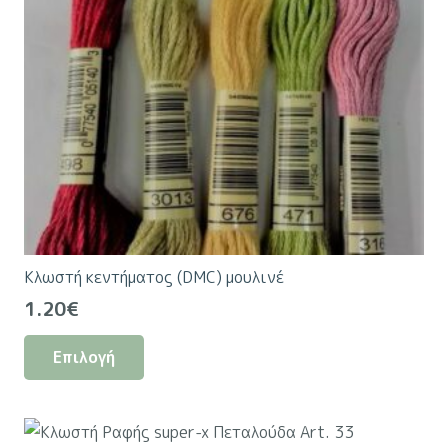
Κλωστή κεντήματος (DMC) μουλινέ
1.20
€
Αυτό
Επιλογή
το
προϊόν
έχει
πολλαπλές