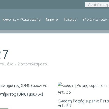
Κλωστές – Υλικά ραφής
Νήματα
Πλέξιμο
Υλικά για τσάντ
27
ται όλα - 2 αποτελέσματα
ντήματος (DMC) μουλινέ
Κλωστή Ραφής super-x Πετ
Art. 33
Αυτό