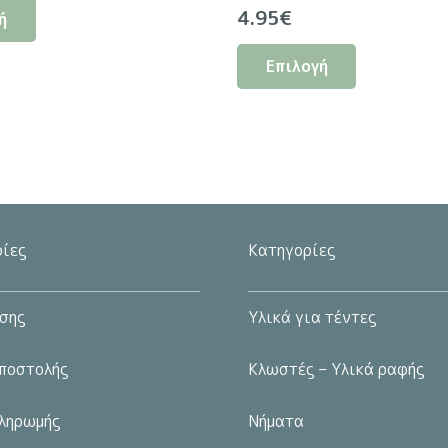
4.95
€
ή
το
Αυτό
προϊόν
Επιλογή
το
έχει
προϊόν
πολλαπλές
έχει
παραλλαγές.
πολλαπλές
Οι
παραλλαγέ
επιλογές
Οι
μπορούν
επιλογές
να
ίες
Κατηγορίες
μπορούν
επιλεγούν
να
στη
σης
Υλικά για τέντες
επιλεγούν
σελίδα
στη
του
ποστολής
Κλωστές – Υλικά ραφής
σελίδα
προϊόντος
του
ληρωμής
Νήματα
προϊόντος