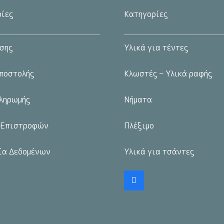
επιλογές
μπορούν
ίες
Κατηγορίες
μπορούν
να
να
επιλεγούν
σης
Υλικά για τέντες
επιλεγούν
στη
στη
σελίδα
ποστολής
Κλωστές – Υλικά ραφής
σελίδα
του
του
προϊόντος
ληρωμής
Νήματα
προϊόντος
 Επιστροφών
Πλέξιμο
ία Δεδομένων
Υλικά για τσάντες