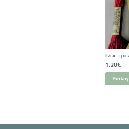
Κλωστή κε
1.20
€
Επιλογ