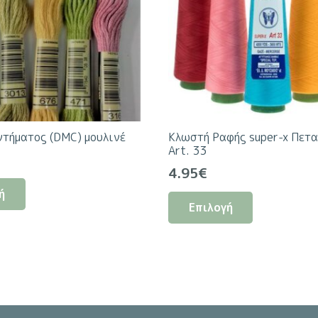
ντήματος (DMC) μουλινέ
Κλωστή Ραφής super-x Πετ
Art. 33
4.95
€
Αυτό
Αυτό
ή
το
Επιλογή
το
προϊόν
προϊόν
έχει
έχει
πολλαπλές
πολλαπλές
παραλλαγές.
παραλλαγέ
Οι
Οι
επιλογές