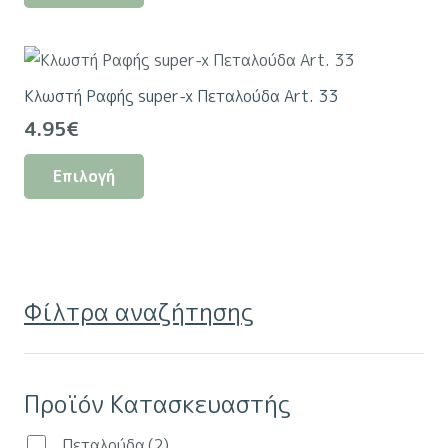
προϊόν
έχει
πολλαπλές
Κλωστή Ραφής super-x Πεταλούδα Art. 33
παραλλαγές.
4.95
€
Οι
Αυτό
επιλογές
Επιλογή
το
μπορούν
προϊόν
να
έχει
επιλεγούν
πολλαπλές
στη
παραλλαγές.
σελίδα
Φίλτρα αναζήτησης
Οι
του
επιλογές
προϊόντος
μπορούν
Προϊόν Κατασκευαστής
να
επιλεγούν
Πεταλούδα
(2)