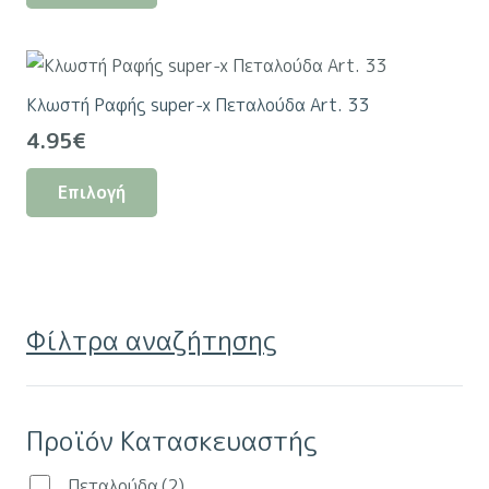
προϊόν
έχει
πολλαπλές
Κλωστή Ραφής super-x Πεταλούδα Art. 33
παραλλαγές.
4.95
€
Οι
Αυτό
επιλογές
Επιλογή
το
μπορούν
προϊόν
να
έχει
επιλεγούν
πολλαπλές
στη
παραλλαγές.
σελίδα
Φίλτρα αναζήτησης
Οι
του
επιλογές
προϊόντος
μπορούν
Προϊόν Κατασκευαστής
να
επιλεγούν
Πεταλούδα
(2)