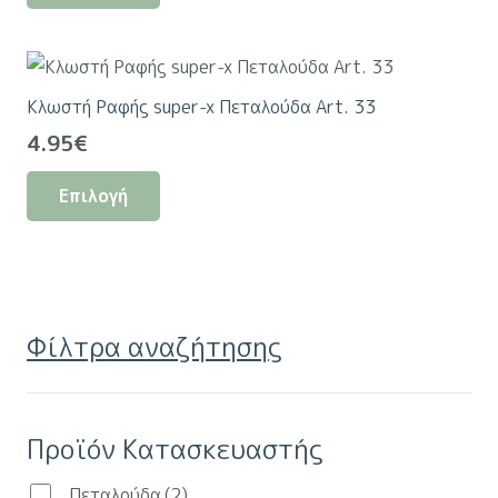
προϊόν
έχει
πολλαπλές
Κλωστή Ραφής super-x Πεταλούδα Art. 33
παραλλαγές.
4.95
€
Οι
Αυτό
επιλογές
Επιλογή
το
μπορούν
προϊόν
να
έχει
επιλεγούν
πολλαπλές
στη
παραλλαγές.
σελίδα
Φίλτρα αναζήτησης
Οι
του
επιλογές
προϊόντος
μπορούν
Προϊόν Κατασκευαστής
να
επιλεγούν
Πεταλούδα
(2)