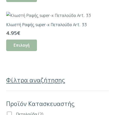
προϊόν
έχει
πολλαπλές
Κλωστή Ραφής super-x Πεταλούδα Art. 33
παραλλαγές.
4.95
€
Οι
Αυτό
επιλογές
Επιλογή
το
μπορούν
προϊόν
να
έχει
επιλεγούν
πολλαπλές
στη
παραλλαγές.
σελίδα
Φίλτρα αναζήτησης
Οι
του
επιλογές
προϊόντος
μπορούν
Προϊόν Κατασκευαστής
να
επιλεγούν
Πεταλούδα
(2)